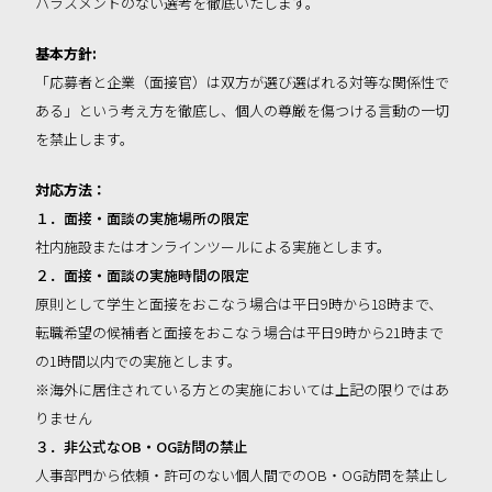
ハラスメントのない選考を徹底いたします。
基本方針:
「応募者と企業（面接官）は双方が選び選ばれる対等な関係性で
ある」という考え方を徹底し、個人の尊厳を傷つける言動の一切
を禁止します。
対応方法：
１．面接・面談の実施場所の限定
社内施設またはオンラインツールによる実施とします。
２．面接・面談の実施時間の限定
原則として学生と面接をおこなう場合は平日9時から18時まで、
転職希望の候補者と面接をおこなう場合は平日9時から21時まで
の1時間以内での実施とします。
※海外に居住されている方との実施においては上記の限りではあ
りません
３．非公式なOB・OG訪問の禁止
人事部門から依頼・許可のない個人間でのOB・OG訪問を禁止し