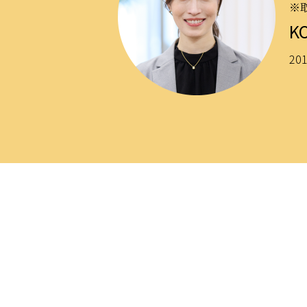
※
K
20